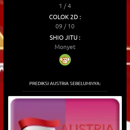
1 / 4
COLOK 2D :
09 / 10
SHIO JITU :
Monyet
PREDIKSI AUSTRIA SEBELUMNYA: