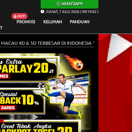
WHATSAPP
JUMAT
, 7 AGU 2026
(
09
:
19
:
03
)
HOT!
PROMOSI
KELUHAN
PANDUAN
T
AU 4D & 5D TERBESAR DI INDONESIA YANG JUGA MEMBERI