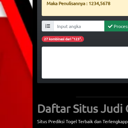
Maka Penulisannya : 1234,5678
Proces
27 kombinasi dari "123".
Daftar Situs Judi
Situs Prediksi Togel Terbaik dan Terlengkapp