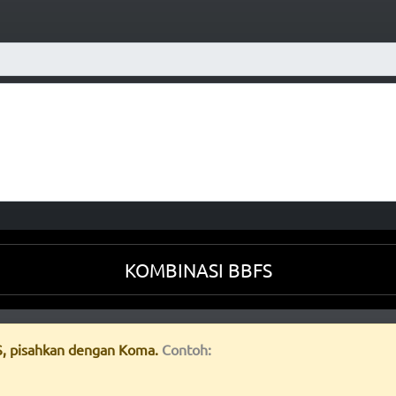
KOMBINASI BBFS
, pisahkan dengan Koma.
Contoh: