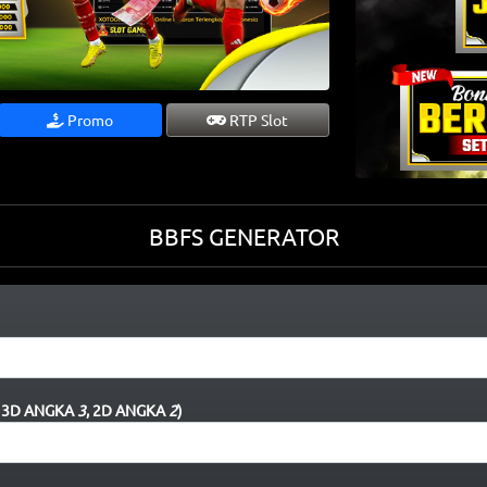
Promo
RTP Slot
BBFS GENERATOR
, 3D ANGKA
3
, 2D ANGKA
2
)