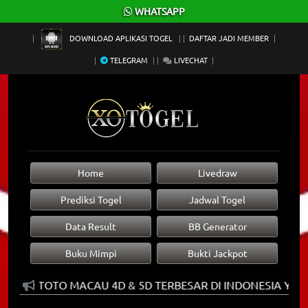
×
WHATSAPP
DOWNLOAD APLIKASI TOGEL
DAFTAR JADI MEMBER
TELEGRAM
LIVECHAT
Home
Livedraw
Prediksi Togel
Jadwal Togel
Data Result
BB Generator
Buku Mimpi
Bukti Jackpot
DAR TOTO MACAU 4D & 5D TERBESAR DI INDONESIA YANG