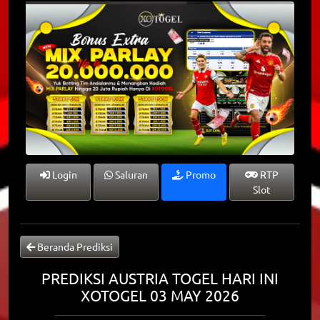
Login
Saluran
Promo
RTP
Slot
Beranda Prediksi
PREDIKSI AUSTRIA TOGEL HARI INI
XOTOGEL 03 MAY 2026