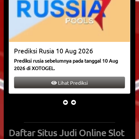
Prediksi
Rusia
10 Aug 2026
Prediksi rusia sebelumnya pada tanggal 10 Aug
2026 di XOTOGEL.
Lihat Prediksi
Daftar Situs Judi Online Slot