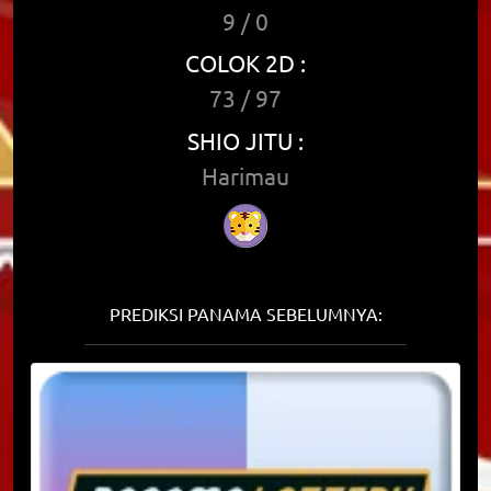
9 / 0
COLOK 2D :
73 / 97
SHIO JITU :
Harimau
PREDIKSI PANAMA SEBELUMNYA: