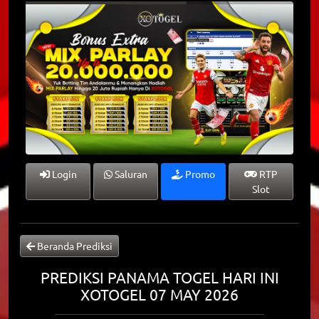
Login
Saluran
Promo
RTP
Slot
Beranda Prediksi
PREDIKSI PANAMA TOGEL HARI INI
XOTOGEL 07 MAY 2026