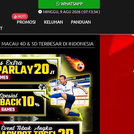
WHATSAPP
MINGGU
, 9 AGU 2026
(
07
:
13
:
35
)
HOT!
PROMOSI
KELUHAN
PANDUAN
T
AU 4D & 5D TERBESAR DI INDONESIA YANG JUGA MEMBERI