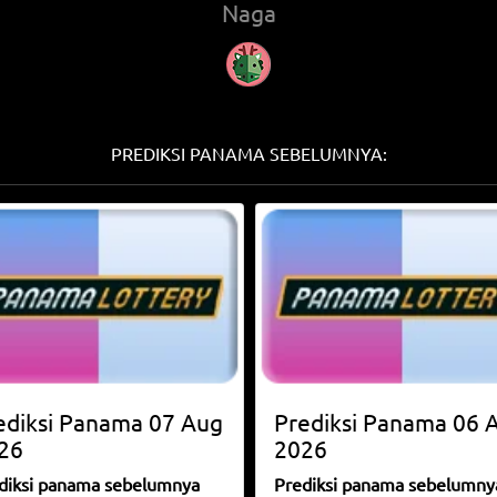
Naga
PREDIKSI PANAMA SEBELUMNYA:
ediksi
Panama
07 Aug
Prediksi
Panama
06 
26
2026
diksi panama sebelumnya
Prediksi panama sebelumny