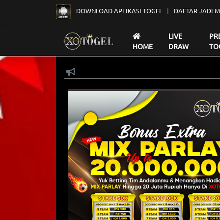
DOWNLOAD APLIKASI TOGEL
DAFTAR JADI 
LIVE
PR
HOME
DRAW
TO