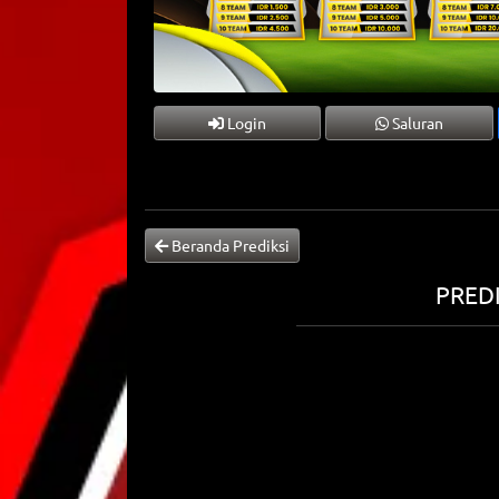
Login
Saluran
Beranda Prediksi
PREDI