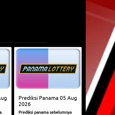
Aug
Prediksi
Panama
05 Aug
Prediksi
P
2026
2026
a
Prediksi panama sebelumnya
Prediksi pan