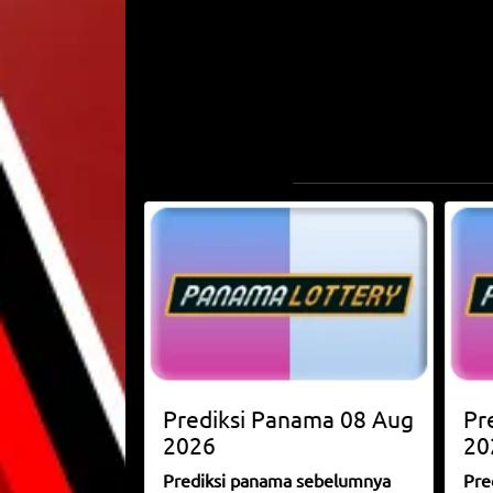
ama
09 Aug
Prediksi
Panama
08 Aug
Pr
2026
20
 sebelumnya
Prediksi panama sebelumnya
Pre