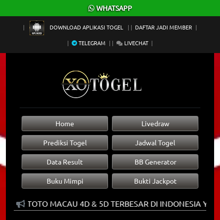
×
WHATSAPP
DOWNLOAD APLIKASI TOGEL
DAFTAR JADI MEMBER
TELEGRAM
LIVECHAT
Home
Livedraw
Prediksi Togel
Jadwal Togel
Data Result
BB Generator
Buku Mimpi
Bukti Jackpot
NDAR TOTO MACAU 4D & 5D TERBESAR DI INDONESIA YANG