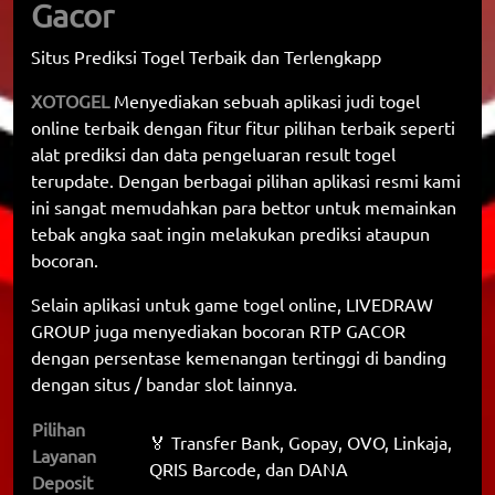
Gacor
Situs Prediksi Togel Terbaik dan Terlengkapp
XOTOGEL
Menyediakan sebuah aplikasi judi togel
online terbaik dengan fitur fitur pilihan terbaik seperti
alat prediksi dan data pengeluaran result togel
terupdate. Dengan berbagai pilihan aplikasi resmi kami
ini sangat memudahkan para bettor untuk memainkan
tebak angka saat ingin melakukan prediksi ataupun
bocoran.
Selain aplikasi untuk game togel online, LIVEDRAW
GROUP juga menyediakan bocoran RTP GACOR
dengan persentase kemenangan tertinggi di banding
dengan situs / bandar slot lainnya.
Pilihan
🏅 Transfer Bank, Gopay, OVO, Linkaja,
Layanan
QRIS Barcode, dan DANA
Deposit