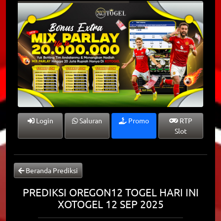
Login
Saluran
Promo
RTP
Slot
Beranda Prediksi
PREDIKSI OREGON12 TOGEL HARI INI
XOTOGEL 12 SEP 2025