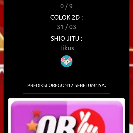
0 / 9
COLOK 2D :
31 / 03
SHIO JITU :
Tikus
PREDIKSI OREGON12 SEBELUMNYA: