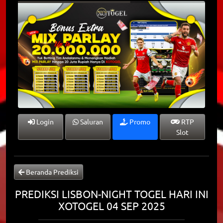
Login
Saluran
Promo
RTP
Slot
Beranda Prediksi
PREDIKSI LISBON-NIGHT TOGEL HARI INI
XOTOGEL 04 SEP 2025