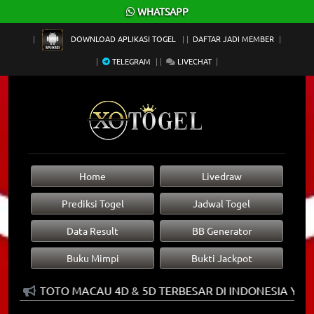
×
WHATSAPP
DOWNLOAD APLIKASI TOGEL
DAFTAR JADI MEMBER
TELEGRAM
LIVECHAT
Home
Livedraw
Prediksi Togel
Jadwal Togel
Data Result
BB Generator
Buku Mimpi
Bukti Jackpot
NDAR TOTO MACAU 4D & 5D TERBESAR DI INDONESIA YANG