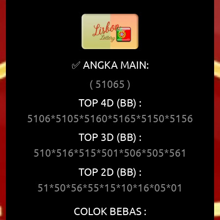
✅ ANGKA MAIN:
( 51065 )
TOP 4D (BB) :
5106*5105*5160*5165*5150*5156
TOP 3D (BB) :
510*516*515*501*506*505*561
TOP 2D (BB) :
51*50*56*55*15*10*16*05*01
COLOK BEBAS :