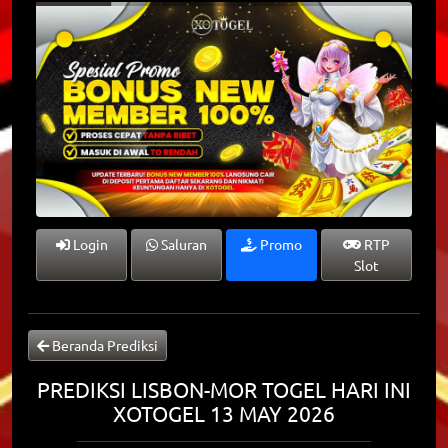
Login
Saluran
Promo
RTP
Slot
Beranda Prediksi
PREDIKSI LISBON-MOR TOGEL HARI INI
XOTOGEL 13 MAY 2026