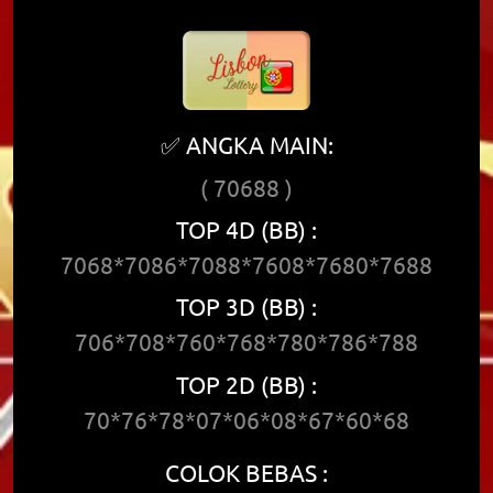
✅ ANGKA MAIN:
( 70688 )
TOP 4D (BB) :
7068*7086*7088*7608*7680*7688
TOP 3D (BB) :
706*708*760*768*780*786*788
TOP 2D (BB) :
70*76*78*07*06*08*67*60*68
COLOK BEBAS :