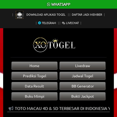
×
WHATSAPP
DOWNLOAD APLIKASI TOGEL
DAFTAR JADI MEMBER
TELEGRAM
LIVECHAT
Home
Livedraw
Prediksi Togel
Jadwal Togel
Data Result
BB Generator
Buku Mimpi
Bukti Jackpot
NDAR TOTO MACAU 4D & 5D TERBESAR DI INDONESIA YANG