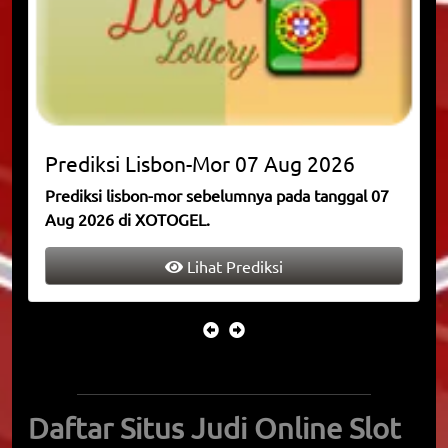
Prediksi
Lisbon-Mor
07 Aug 2026
Prediksi lisbon-mor sebelumnya pada tanggal 07
Aug 2026 di XOTOGEL.
Lihat Prediksi
Daftar Situs Judi Online Slot