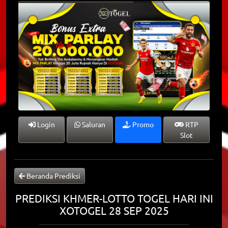
Login
Saluran
Promo
RTP
Slot
Beranda Prediksi
PREDIKSI KHMER-LOTTO TOGEL HARI INI
XOTOGEL 28 SEP 2025