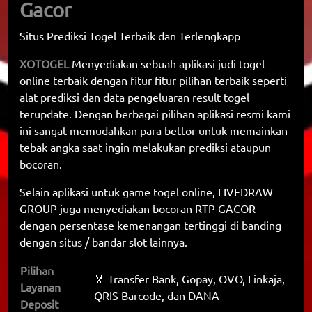
Gacor
Situs Prediksi Togel Terbaik dan Terlengkapp
XOTOGEL
Menyediakan sebuah aplikasi judi togel
online terbaik dengan fitur fitur pilihan terbaik seperti
alat prediksi dan data pengeluaran result togel
terupdate. Dengan berbagai pilihan aplikasi resmi kami
ini sangat memudahkan para bettor untuk memainkan
tebak angka saat ingin melakukan prediksi ataupun
bocoran.
Selain aplikasi untuk game togel online, LIVEDRAW
GROUP juga menyediakan bocoran RTP GACOR
dengan persentase kemenangan tertinggi di banding
dengan situs / bandar slot lainnya.
Pilihan
🏅 Transfer Bank, Gopay, OVO, Linkaja,
Layanan
QRIS Barcode, dan DANA
Deposit