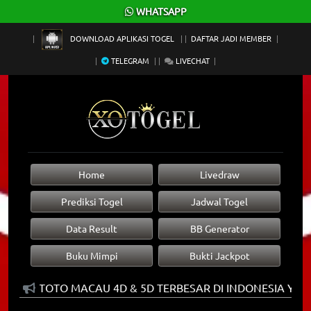
×
WHATSAPP
DOWNLOAD APLIKASI TOGEL
DAFTAR JADI MEMBER
TELEGRAM
LIVECHAT
Home
Livedraw
Prediksi Togel
Jadwal Togel
Data Result
BB Generator
Buku Mimpi
Bukti Jackpot
NDAR TOTO MACAU 4D & 5D TERBESAR DI INDONESIA YANG