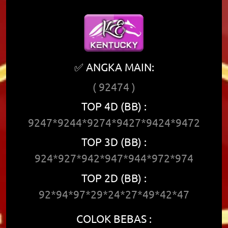
✅ ANGKA MAIN:
( 92474 )
TOP 4D (BB) :
9247*9244*9274*9427*9424*9472
TOP 3D (BB) :
924*927*942*947*944*972*974
TOP 2D (BB) :
92*94*97*29*24*27*49*42*47
COLOK BEBAS :