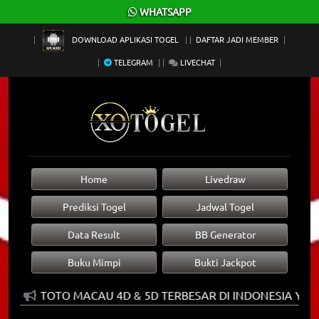
×
WHATSAPP
DOWNLOAD APLIKASI TOGEL
DAFTAR JADI MEMBER
TELEGRAM
LIVECHAT
Home
Livedraw
Prediksi Togel
Jadwal Togel
Data Result
BB Generator
Buku Mimpi
Bukti Jackpot
NDAR TOTO MACAU 4D & 5D TERBESAR DI INDONESIA YANG