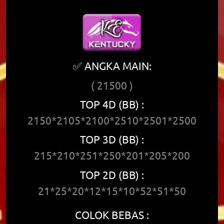
✅ ANGKA MAIN:
( 21500 )
TOP 4D (BB) :
2150*2105*2100*2510*2501*2500
TOP 3D (BB) :
215*210*251*250*201*205*200
TOP 2D (BB) :
21*25*20*12*15*10*52*51*50
COLOK BEBAS :