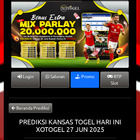
Login
Saluran
Promo
RTP
Slot
Beranda Prediksi
PREDIKSI KANSAS TOGEL HARI INI
XOTOGEL 27 JUN 2025